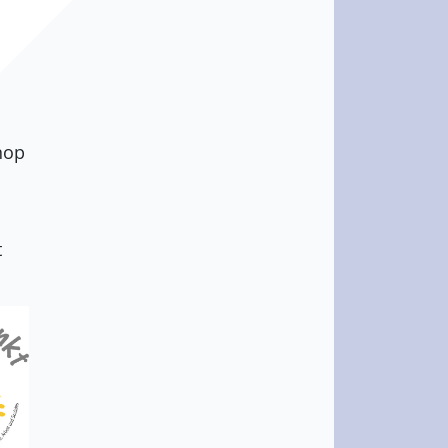
hop
t