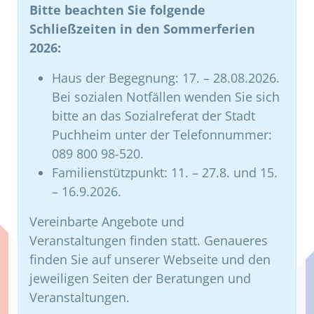
s
s
Bitte beachten Sie folgende
e
e
Schließzeiten in den Sommerferien
s
s
2026:
F
F
e
e
Haus der Begegnung: 17. – 28.08.2026.
l
l
Bei sozialen Notfällen wenden Sie sich
d
d
bitte an das Sozialreferat der Stadt
l
l
Puchheim unter der Telefonnummer:
e
e
089 800 98-520.
e
e
Familienstützpunkt: 11. – 27.8. und 15.
r
r
– 16.9.2026.
.
.
Vereinbarte Angebote und
Veranstaltungen finden statt. Genaueres
finden Sie auf unserer Webseite und den
jeweiligen Seiten der Beratungen und
Veranstaltungen.