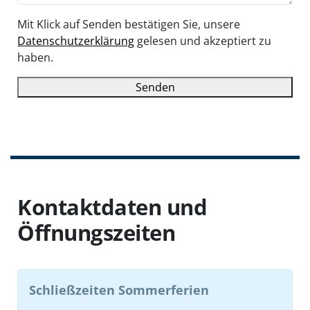
Mit Klick auf Senden bestätigen Sie, unsere
Datenschutzerklärung
gelesen und akzeptiert zu
haben.
Senden
B
B
it
it
t
t
e
e
l
l
Kontaktdaten und
a
a
s
s
Öffnungszeiten
s
s
e
e
d
d
i
i
Schließzeiten Sommerferien
e
e