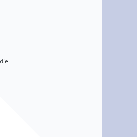
s
die