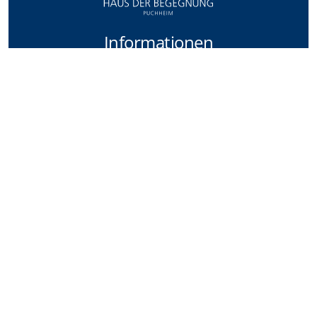
Informationen
Home
Über uns
Standorte
Veranstaltungen
Veranstaltungen
neue Veranstaltung anmelden
Rechtliches
Impressum
Datenschutz
Barrierefreiheitserklärung