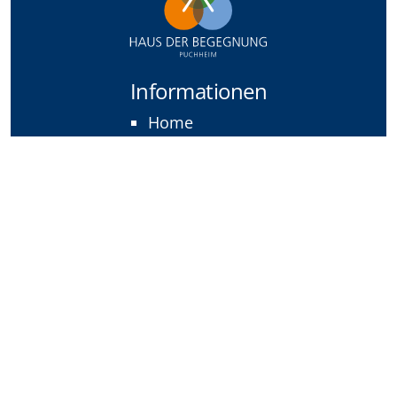
Informationen
Home
Über uns
Standorte
Veranstaltungen
Veranstaltungen
neue Veranstaltung anmelden
Rechtliches
Impressum
Datenschutz
Barrierefreiheitserklärung