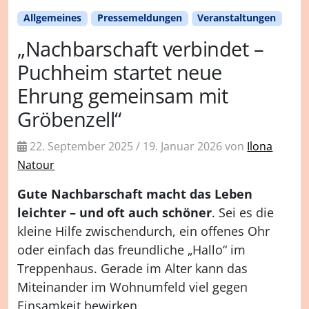
Allgemeines
Pressemeldungen
Veranstaltungen
„Nachbarschaft verbindet –
Puchheim startet neue
Ehrung gemeinsam mit
Gröbenzell“
22. September 2025
/
19. Januar 2026
von
Ilona
Natour
Gute Nachbarschaft macht das Leben
leichter
– und oft auch sch
öner
. Sei es die
kleine Hilfe zwischendurch, ein offenes Ohr
oder einfach das freundliche
„Hallo“ im
Treppenhaus. Gerade im Alter kann das
Miteinander im Wohnumfeld viel gegen
Einsamkeit bewirken.