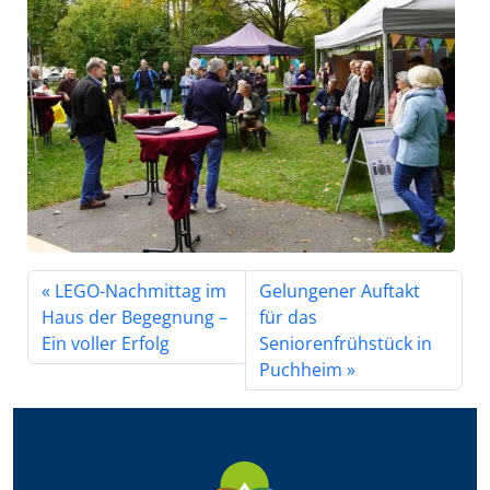
LEGO-Nachmittag im
Gelungener Auftakt
Haus der Begegnung –
für das
Ein voller Erfolg
Seniorenfrühstück in
Puchheim