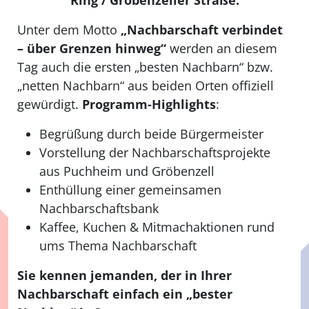
Ring /
Gröbenzeller
Straße.
Unter dem Motto
„Nachbarschaft verbindet
–
über Grenzen hinweg“
werden an diesem
Tag auch die ersten
„besten Nachbarn“ bzw.
„netten Nachbarn“ aus beiden Orten offiziell
gew
ürdigt.
Programm-Highlights
:
Begr
üßung durch beide Bürgermeister
Vorstellung der Nachbarschaftsprojekte
aus Puchheim und Gr
öbenzell
Enth
üllung einer gemeinsamen
Nachbarschaftsbank
Kaffee, Kuchen & Mitmachaktionen rund
ums Thema Nachbarschaft
Sie kennen jemanden, der in Ihrer
Nachbarschaft einfach ein „bester