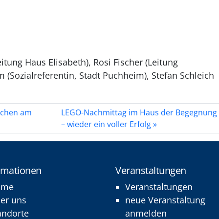
tung Haus Elisabeth), Rosi Fischer (Leitung
Sozialreferentin, Stadt Puchheim), Stefan Schleich
ichen am
LEGO-Nachmittag im Haus der Begegnung
– wieder ein voller Erfolg
rmationen
Veranstaltungen
ome
Veranstaltungen
er uns
neue Veranstaltung
andorte
anmelden